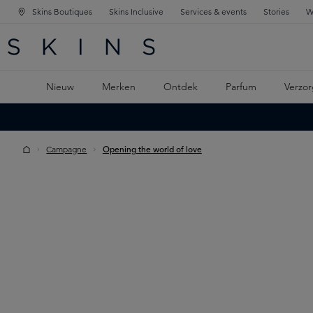
Skins Boutiques
Skins Inclusive
Services & events
Stories
W
KEN
FD NAVIGATIE
 DE HOOFDINHOUD
Nieuw
Merken
Ontdek
Parfum
Verzor
Campagne
Opening the world of love