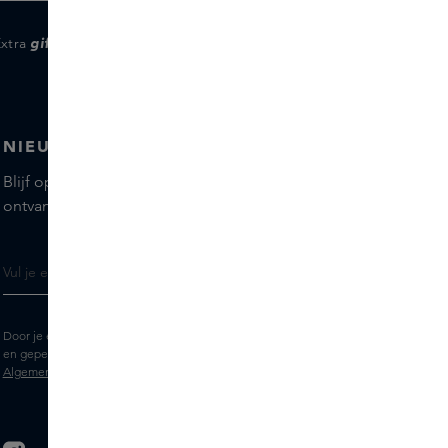
Extra
gifts
voor members
NIEUWSBRIEF
Blijf op de hoogte van de nieuwste merken en producten,
ontvang tips van onze Skins Experts.
Door je e-mailadres in te vullen geef je toestemming om de Skins nieuwsbrief
en gepersonaliseerde marketingberichten via e-mail te ontvangen. Bekijk de
Algemene voorwaarden
en het
Privacy
statement.