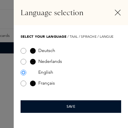
NL
Account
Language selection
Zoeken
Fragrance Finder
tcards
Samples
Skins Exclusives
Skins Boxen
SELECT YOUR LANGUAGE
/ TAAL / SPRACHE / LANGUE
Deutsch
Nederlands
English
Français
SAVE