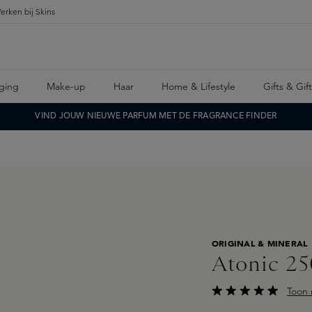
erken bij Skins
ging
Make-up
Haar
Home & Lifestyle
Gifts & Gif
VIND JOUW NIEUWE PARFUM MET DE FRAGRANCE FINDER
ORIGINAL & MINERAL
Atonic 2
Toon 
Gemiddelde waarderi