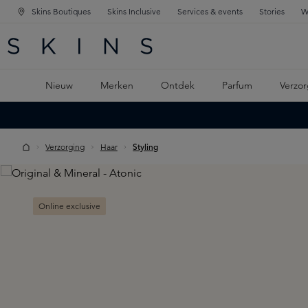
Skins Boutiques
Skins Inclusive
Services & events
Stories
W
KEN
FD NAVIGATIE
 DE HOOFDINHOUD
Nieuw
Merken
Ontdek
Parfum
Verzor
Verzorging
Haar
Styling
Skip image gallery
Online exclusive