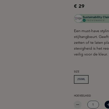
€ 29
Een must-have styli
stijltangbeurt. Geef
zetten of te laten p
stevigheid is het re
veilig voor de kleur.
SELECTEER
SIZE
250ML
PRODUCTHOEVEELHEID: 
HOEVEELHEID