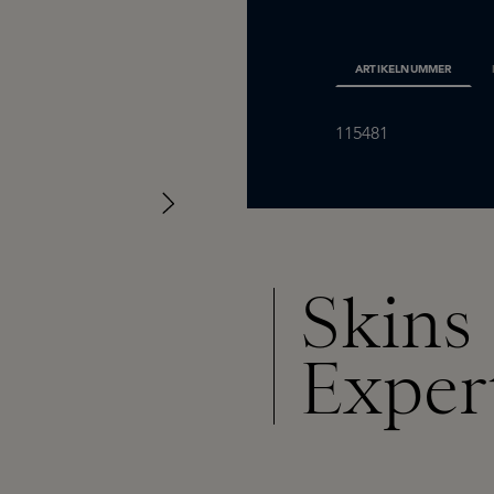
ARTIKELNUMMER
115481
Skins
Exper