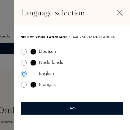
NL
Account
Language selection
Zoeken
Fragrance Finder
tcards
Samples
Skins Exclusives
Skins Boxen
SELECT YOUR LANGUAGE
/ TAAL / SPRACHE / LANGUE
Deutsch
Nederlands
English
Français
50ml
SAVE
reviews
ng van 4.5 van 5 sterren