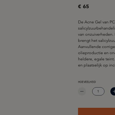
€ 65
De Acne Gel van PC
salicylzuurbehandel
van onzuiverheden.
brengt het salicylzu
Aanvullende corrige
olieproductie en on
heldere, egale teint
en plaatselijk op in
PRODUCTHOEVEELHEID: 
HOEVEELHEID