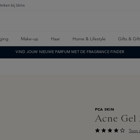
erken bij Skins
ging
Make-up
Haar
Home & Lifestyle
Gifts & Gif
VIND JOUW NIEUWE PARFUM MET DE FRAGRANCE FINDER
PCA SKIN
Acne Gel
Toon 
Gemiddelde waarderi