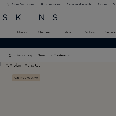
Skins Boutiques
Skins Inclusive
Services & events
Stories
W
KEN
FD NAVIGATIE
 DE HOOFDINHOUD
Nieuw
Merken
Ontdek
Parfum
Verzor
Verzorging
Gezicht
Treatments
Skip image gallery
Online exclusive