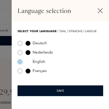
NL
Account
Language selection
Zoeken
Fragrance Finder
tcards
Samples
Skins Exclusives
Skins Boxen
SELECT YOUR LANGUAGE
/ TAAL / SPRACHE / LANGUE
Deutsch
Nederlands
English
Français
 29,5ML
SAVE
reviews
ng van 4 van 5 sterren