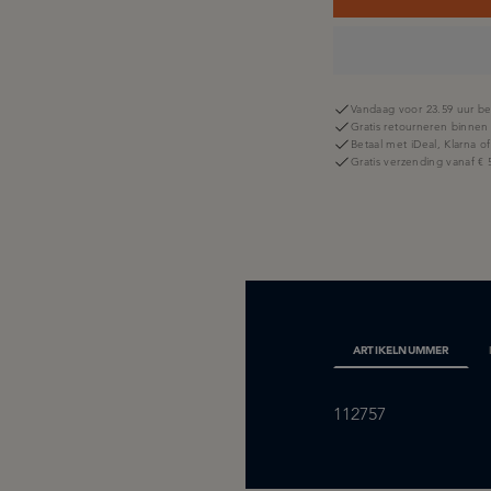
Vandaag voor 23.59 uur be
Gratis retourneren binnen
Betaal met iDeal, Klarna o
Gratis verzending vanaf € 
ARTIKELNUMMER
112757