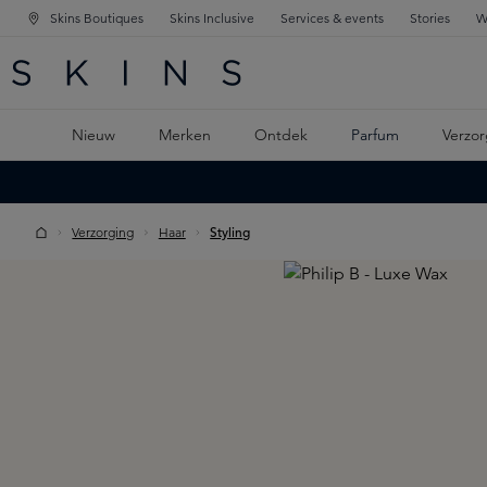
Skins Boutiques
Skins Inclusive
Services & events
Stories
W
KEN
FD NAVIGATIE
 DE HOOFDINHOUD
Nieuw
Merken
Ontdek
Parfum
Verzor
Verzorging
Haar
Styling
Skip image gallery