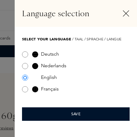
NL
Account
Language selection
Zoeken
Fragrance Finder
tcards
Samples
Skins Exclusives
Skins Boxen
SELECT YOUR LANGUAGE
/ TAAL / SPRACHE / LANGUE
Deutsch
Nederlands
English
Français
 60gr
SAVE
reviews
ng van 5 van 5 sterren