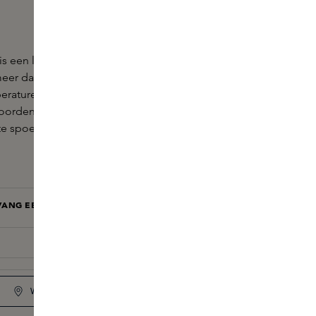
is een lichtgewicht en kneedbare wax voor een
meer dan 12 uur) en eenvoudige styling. De wax is
raturen tot 55 °C en dus uitermate geschikt voor
oorden. Het product geeft je haar een matte finish
te spoelen
ANG EEN E-MAIL BIJ BESCHIKBAARHEID
MAIL MIJ
WINKELVOORRAAD