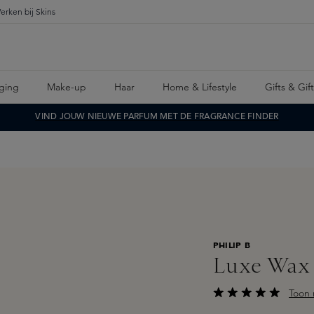
erken bij Skins
ging
Make-up
Haar
Home & Lifestyle
Gifts & Gif
VIND JOUW NIEUWE PARFUM MET DE FRAGRANCE FINDER
PHILIP B
Luxe Wax
Toon 
Gemiddelde waarderi