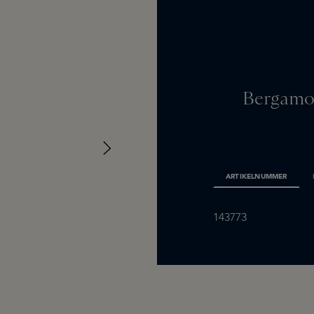
Bergamot
ARTIKELNUMMER
143773