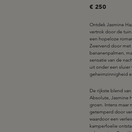
€ 250
Ontdek Jasmine Haz
vertrok door de tuin
een hopeloze romant
Zwervend door met 
bananenpalmen, maa
sensatie van de na
uit onder een sluier
geheimzinnigheid en
De rijkste blend v
Absolute, Jasmine H
groen. Intens maar 
getemperd door ver
waardoor een verleid
kamperfoelie ontsta