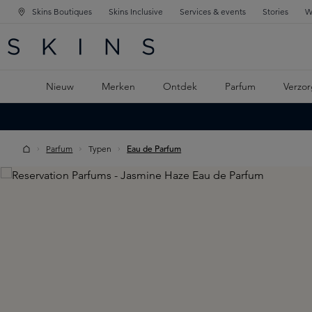
Skins Boutiques
Skins Inclusive
Services & events
Stories
W
KEN
FD NAVIGATIE
 DE HOOFDINHOUD
Nieuw
Merken
Ontdek
Parfum
Verzor
Parfum
Typen
Eau de Parfum
Skip image gallery