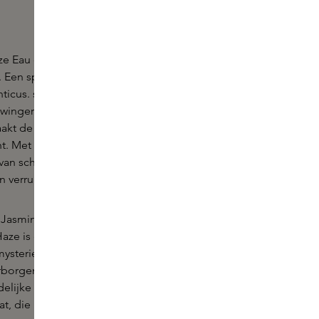
e Eau de Parfum van Reservation Parfums. Ze
. Een spoor van jasmijn achtervolgde haar. Overdag,
icus. s Nachts, een onafhankelijke geest.
wingerd begroeide kloostergangen en zangerige
kt de onwerkelijkheid van Eden plaats voor de
cht. Met mos begroeide hoeken lokken rendez-vous
 van schaduwrijk groen. Een eindeloos verhaal van
 verrukking.
an Jasmine Sambac Imperial en Jasmine Sambac
aze is een geconcentreerd elixer van bloemig
mysterieus, de helderheid van jasmijn wordt
borgen topnoten van bergamot en patchoeli,
elijke sillage van citrusvruchten, tabak en
at, die herinneringen oproept aan een bloeiende