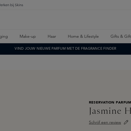
erken bij Skins
ging
Make-up
Haar
Home & Lifestyle
Gifts & Gif
VIND JOUW NIEUWE PARFUM MET DE FRAGRANCE FINDER
RESERVATION PARFU
Jasmine H
Schrijf een review