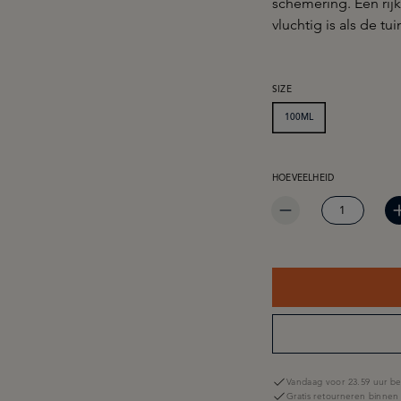
schemering. Een rijk
vluchtig is als de tuin
SELECTEER
SIZE
100ML
PRODUCTHOEVEELHEID: 
HOEVEELHEID
Vandaag voor 23.59 uur be
Gratis retourneren binnen