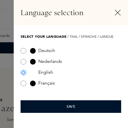
NL
Account
Language selection
Zoeken
Fragrance Finder
tcards
Samples
Skins Exclusives
Skins Boxen
SELECT YOUR LANGUAGE
/ TAAL / SPRACHE / LANGUE
Deutsch
Nederlands
English
Français
MS
aze Eau de Parfum 100ml
SAVE
Sample toevoegen