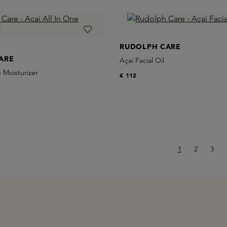
RUDOLPH CARE
ARE
Açai Facial Oil
e Moisturizer
€ 112
Pagina
Pagina
Pagi
1
2
3