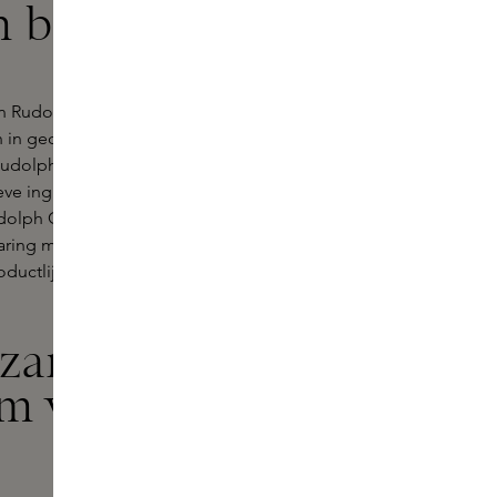
 bij Skins
van Rudolph Care-producten. Dit
h in gecertificeerde biologische en
udolph Care staat garant voor pure
ve ingrediënten. Opgericht in 2009
dolph Care toegewijd aan het
varing met elk product. Ontdek het
ductlijn van Rudolph Care, exclusief
rzame
um van