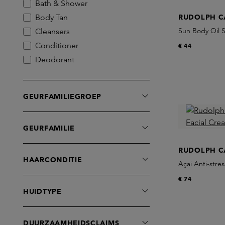
Bath & Shower
Body Tan
RUDOLPH C
Sun Body Oil 
Cleansers
Conditioner
€ 44
Deodorant
Exfoliators
Face Mist
GEURFAMILIEGROEP
Handverzorging
Lipbalm
GEURFAMILIE
Lipverzorging
Make-Up Removers
RUDOLPH C
Maskers
HAARCONDITIE
Açai Anti-stre
Moisturisers
€ 74
Oogverzorging
HUIDTYPE
Perfume Oil
Serums
DUURZAAMHEIDSCLAIMS