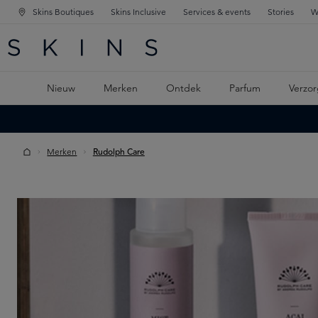
Skins Boutiques
Skins Inclusive
Services & events
Stories
W
KEN
FD NAVIGATIE
 DE HOOFDINHOUD
Nieuw
Merken
Ontdek
Parfum
Verzor
Merken
Rudolph Care