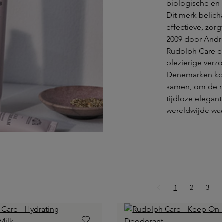
biologische en 
Dit merk belic
effectieve, zor
2009 door Andr
Rudolph Care e
plezierige verzo
Denemarken kome
samen, om de m
tijdloze elegan
wereldwijde wa
Pagina
Pagina
Pagi
1
2
3