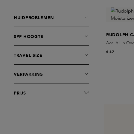
Shampoo
Sun Protection Body
HUIDPROBLEMEN
Sun Protection Face
RUDOLPH C
SPF HOOGTE
Acai All In On
€ 87
TRAVEL SIZE
VERPAKKING
PRIJS