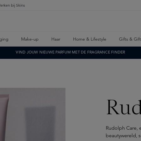
erken bij Skins
ging
Make-up
Haar
Home & Lifestyle
Gifts & Gif
VIND JOUW NIEUWE PARFUM MET DE FRAGRANCE FINDER
Rud
Rudolph Care, 
beautywereld, sp