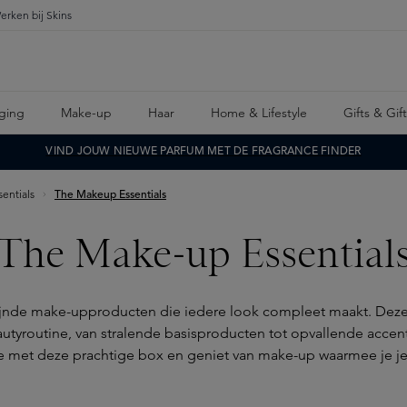
erken bij Skins
ging
Make-up
Haar
Home & Lifestyle
Gifts & Gif
VIND JOUW NIEUWE PARFUM MET DE FRAGRANCE FINDER
entials
The Makeup Essentials
The Make-up Essential
ijnde make-upproducten die iedere look compleet maakt. Deze b
utyroutine, van stralende basisproducten tot opvallende accen
re met deze prachtige box en geniet van make-up waarmee je je 