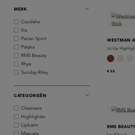
MERK
Caudalie
Ilia
Parian Spirit
WESTMAN A
Patyka
Lit Up Highligh
RMS Beauty
Rhye
€ 52
Sunday Riley
Westman Atelier
CATEGORIEËN
Cleansers
Highlighter
Lipbalm
RMS BEAUT
Mascara
Lip2Cheek