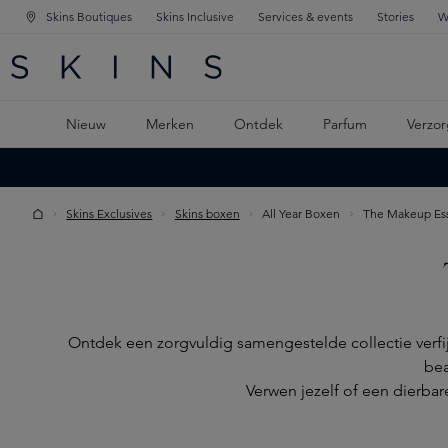
Skins Boutiques
Skins Inclusive
Services & events
Stories
W
KEN
FD NAVIGATIE
 DE HOOFDINHOUD
Nieuw
Merken
Ontdek
Parfum
Verzor
Skins Exclusives
Skins boxen
All Year Boxen
The Makeup Ess
Ontdek een zorgvuldig samengestelde collectie verf
bea
Verwen jezelf of een dierba