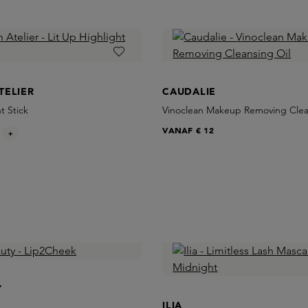
TELIER
CAUDALIE
t Stick
Vinoclean Makeup Removing Clea
VANAF
€ 12
+
Y
ILIA