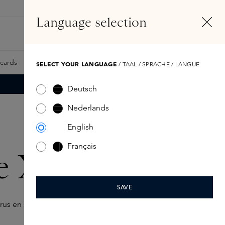
NL
Account
Language selection
Zoeken
Fragrance Finder
tcards
Samples
Skins Exclusives
Skins Boxen
SELECT YOUR LANGUAGE
/ TAAL / SPRACHE / LANGUE
Deutsch
Nederlands
English
Français
e X Santal
SAVE
trus en sandelhout.