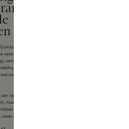
Orange X
de
en
? Combineer dan het verfijnde
e verzorgingslijn. Begin je dag met
ap
, verrijkt met dezelfde
delhout. Deze zeep reinigt niet
 een subtiele geur die de perfecte
aan op je polsen en hals. Dit
ch, maar wordt versterkt door het
ntstaat. Met deze complete
, waar de dag je ook brengt.