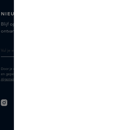
NIEUWSBRIEF
Blijf op de hoogte van de nieuwste merken en producten,
ontvang tips van onze Skins Experts.
Door je e-mailadres in te vullen geef je toestemming om de Skins nieuwsbrief
en gepersonaliseerde marketingberichten via e-mail te ontvangen. Bekijk de
Algemene voorwaarden
en het
Privacy
statement.