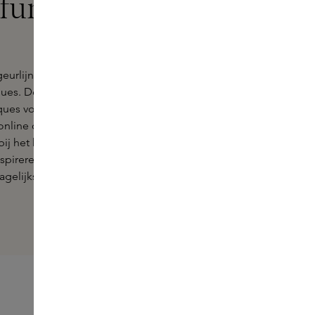
arfums Orange
eurlijn Orange x Santal van Essential
ques. Deze collectie omvat parfum,
ues voor een persoonlijke ervaring
e online contact opnemen met onze
ij het kiezen van het perfecte
 inspireren door Orange X Santal en
agelijkse routine.