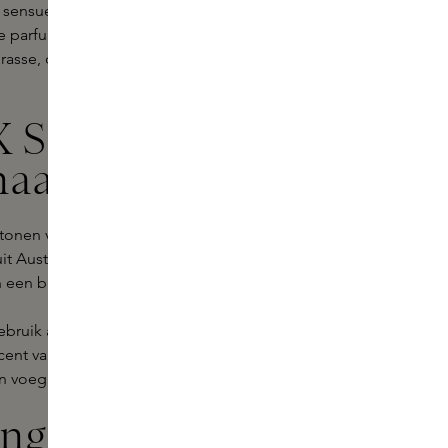
 sensueel is? Essential Parfums
e parfumeur Natalie Gracia Cetto.
rasse, de wereldhoofdstad van
X Santal van
naar?
tonen van bittere sinaasappel uit
 Australië. Het resultaat is een
 een blijvende indruk achterlaat.
ebruik als speciale gelegenheden,
nt van je persoonlijke stijl. Laat je
 voeg een hint elegantie toe aan je
ing met