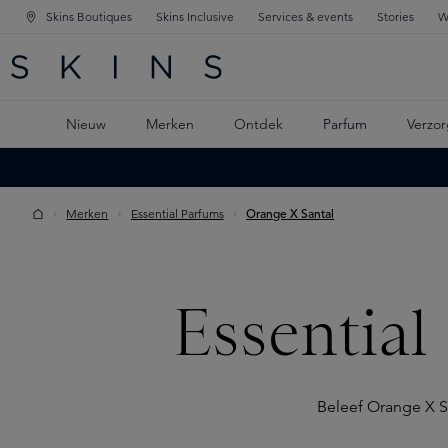
Skins Boutiques
Skins Inclusive
Services & events
Stories
W
KEN
FD NAVIGATIE
 DE HOOFDINHOUD
Nieuw
Merken
Ontdek
Parfum
Verzor
Merken
Essential Parfums
Orange X Santal
Essential
Beleef Orange X Sa