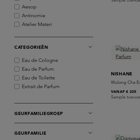
Sample toevo
Aesop
Antinomie
Atelier Materi
BDK Parfums
BORNTOSTANDOUT
CATEGORIEËN
Birkholz
Bon Parfumeur
Eau de Cologne
CLEAN BEAUTY
Eau de Parfum
NISHANE
Caron
Eau de Toilette
Wulong Cha Ex
Casamorati
Extrait de Parfum
VANAF
€ 225
Chris Collins
Sample toevo
Creed
D'Orsay
GEURFAMILIEGROEP
D.S. & DURGA
Diptyque
GEURFAMILIE
Dries Van Noten