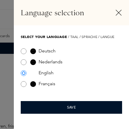
NL
Account
Language selection
Zoeken
Fragrance Finder
tcards
Samples
Skins Exclusives
Skins Boxen
SELECT YOUR LANGUAGE
/ TAAL / SPRACHE / LANGUE
Deutsch
Nederlands
English
Français
SAVE
en, fris door citrusnoten zoals citroen, bergamot en