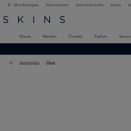
Skins Boutiques
Skins Inclusive
Services & events
Stories
W
KEN
FD NAVIGATIE
 DE HOOFDINHOUD
Nieuw
Merken
Ontdek
Parfum
Verzor
Geurfamilies
Citrus