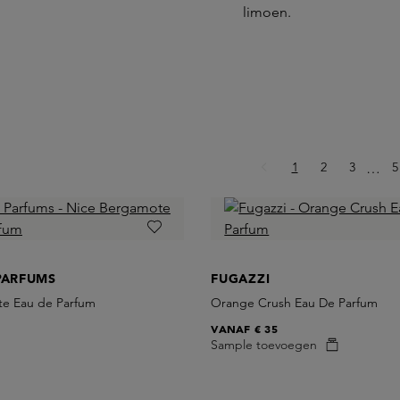
limoen.
Pagina
Pagina
Pagina
P
1
2
3
Ellips
5
…
PARFUMS
FUGAZZI
e Eau de Parfum
Orange Crush Eau De Parfum
VANAF
€ 35
Sample toevoegen