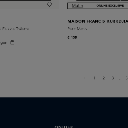
ONLINE EXCLUSIVE
MAISON FRANCIS KURKDJI
i Eau de Toilette
Petit Matin
€ 135
egen
Pagina
Pagina
Pagina
P
1
2
3
Ellips
5
…
ONTDEK