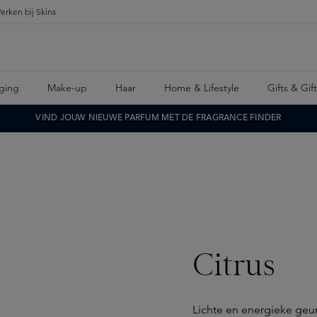
erken bij Skins
ging
Make-up
Haar
Home & Lifestyle
Gifts & Gif
VIND JOUW NIEUWE PARFUM MET DE FRAGRANCE FINDER
Citrus
Lichte en energieke geur