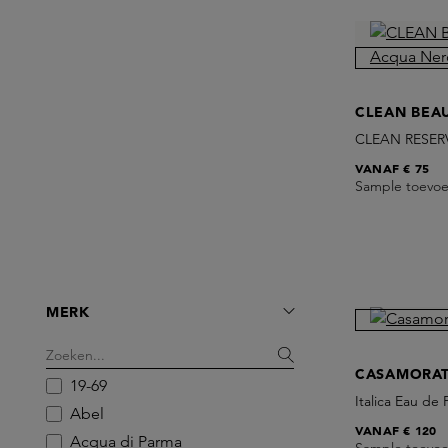
CLEAN BEA
CLEAN RESERV
VANAF
€ 75
Sample toevo
MERK
CASAMORAT
19-69
Italica Eau de
Abel
VANAF
€ 120
Acqua di Parma