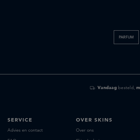
Le Labo fragrances
Lorenzo Villoresi
L’atelier Parfum
MALIN+GOETZ
PARFUM
Maison Francis Kurkdjian
MarieJeanne
Matiere Premiere
Mind Games
Molton Brown
Nishane
Vandaag
besteld,
m
Nomenclature
ORMAIE
Penhaligon's
SERVICE
OVER SKINS
Perfumer H
ROJA London
Advies en contact
Over ons
Santa Maria Novella