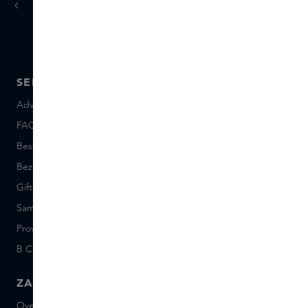
Vandaag
morgen
besteld,
in huis
SERVICE
OVER SKINS
Advies en contact
Over ons
FAQ
Skins Inclusive
Bestellen en betalen
Skins Boutiques
Bezorgen en retourneren
Vacatures
Giftcard saldo
Events
Sample set voorwaarden
Short Stories
Provenance
Salon Rotterdam
B Corp™
People & Planet
ZAKELIJK
CONTACT
Over Skins Business
+31 020 7403222