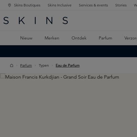
Skins Boutiques
Skins Inclusive
Services & events
Stories
W
KEN
FD NAVIGATIE
 DE HOOFDINHOUD
Nieuw
Merken
Ontdek
Parfum
Verzor
Parfum
Typen
Eau de Parfum
Skip image gallery