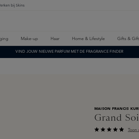
erken bij Skins
ging
Make-up
Haar
Home & Lifestyle
Gifts & Gif
VIND JOUW NIEUWE PARFUM MET DE FRAGRANCE FINDER
MAISON FRANCIS KUR
Grand Soi
Toon 
Gemiddelde waarderi