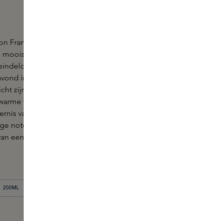
n Francis Kurkdjian nodigt je uit om je charme te
e mooiste eigenschappen naar boven te halen.
n eindeloze nacht en geniet van de nooit eindigende
 avond in Parijs, wanneer bruggen en monumenten
licht zijn met duizenden lichtjes. Majestueus
warme vanille, benzoë en tonkabonen, gevolgd
ernis van cistushars. Deze amberachtige geur kleedt
e noten terwijl je jezelf verliest in het energieke
an een zwoele nacht in de Stad van het Licht.
200ML