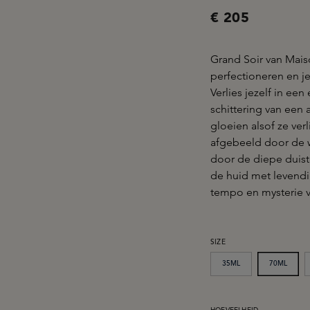
€ 205
Grand Soir van Maiso
perfectioneren en j
Verlies jezelf in ee
schittering van een
gloeien alsof ze ver
afgebeeld door de 
door de diepe duist
de huid met levendig
tempo en mysterie v
SELECTEER
SIZE
35ML
70ML