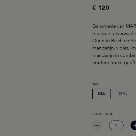
€ 120
Ganymede van MARC-
met een onverwacht
Quentin Bisch creëe
mandarijn, violet, 
mandarijn in combin
couture touch
geeft 
SELECTEER
SIZE
30ML
100ML
PRODUCTHOEVEELHEID: 
HOEVEELHEID