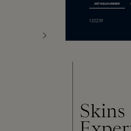
ARTIKELNUMMER
122239
Skins
Exper