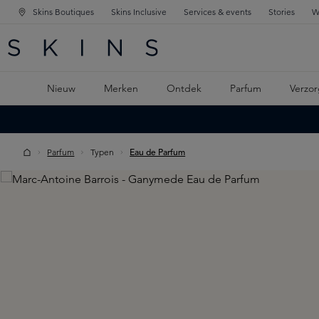
Skins Boutiques
Skins Inclusive
Services & events
Stories
W
KEN
FD NAVIGATIE
 DE HOOFDINHOUD
Nieuw
Merken
Ontdek
Parfum
Verzor
Parfum
Typen
Eau de Parfum
Skip image gallery