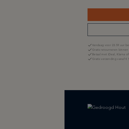
Vandaag voor 23.59 uur be
Gratis retourneren binnen
Betaal met iDeal, Klarna o
Gratis verzending vanaf € 