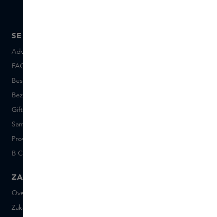
SERVICE
OVER SKINS
Advies en contact
Over ons
FAQ
Skins Inclusive
Bestellen en betalen
Skins Boutiques
Bezorgen en retourneren
Vacatures
Giftcard saldo
Events
Sample set voorwaarden
Short Stories
Provenance
Salon Rotterdam
B Corp™
People & Planet
ZAKELIJK
CONTACT
Over Skins Business
+31 020 7403222
Zakelijke geschenken
Mail ons