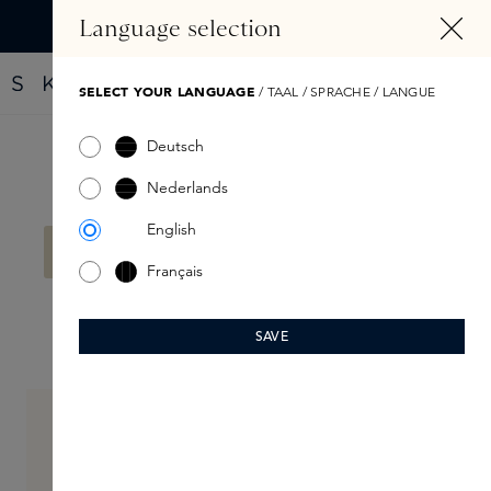
HOOFDINHOUD
Language selection
Vind jouw nieuwe parfum met de Fragrance Finder
SELECT YOUR LANGUAGE
/ TAAL / SPRACHE / LANGUE
Deutsch
Filter
Nederlands
English
Geen producten gevonden.
Français
SAVE