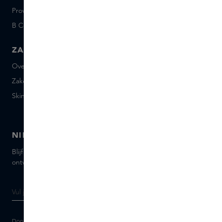
Provenance
Salon Rotterdam
B Corp™
People & Planet
ZAKELIJK
CONTACT
Over Skins Business
+31 020 7403222
Zakelijke geschenken
Mail ons
Skins distributie
Chat met ons
Skins boutique
NIEUWSBRIEF
Blijf op de hoogte van de nieuwste merken en producten,
ontvang tips van onze Skins Experts.
Door je e-mailadres in te vullen geef je toestemming om de Skins