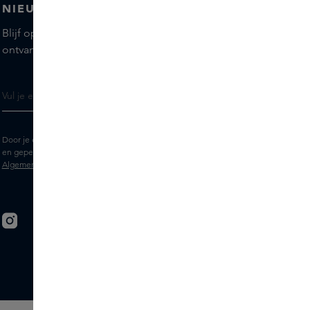
NIEUWSBRIEF
Blijf op de hoogte van de nieuwste merken en producten,
ontvang tips van onze Skins Experts.
Door je e-mailadres in te vullen geef je toestemming om de Skins nieuwsbrief
en gepersonaliseerde marketingberichten via e-mail te ontvangen. Bekijk de
Algemene voorwaarden
en het
Privacy
statement.