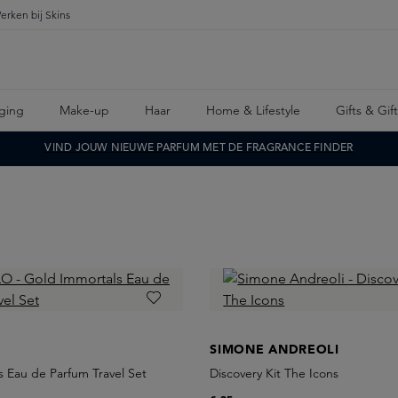
erken bij Skins
ging
Make-up
Haar
Home & Lifestyle
Gifts & Gif
VIND JOUW NIEUWE PARFUM MET DE FRAGRANCE FINDER
SIMONE ANDREOLI
 Eau de Parfum Travel Set
Discovery Kit The Icons