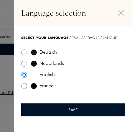
NL
Account
Language selection
Zoeken
Fragrance Finder
tcards
Samples
Skins Exclusives
Skins Boxen
SELECT YOUR LANGUAGE
/ TAAL / SPRACHE / LANGUE
Deutsch
Nederlands
English
Français
SAVE
EX NIHILO
The Hedonist Eau de Parfum Travel Set