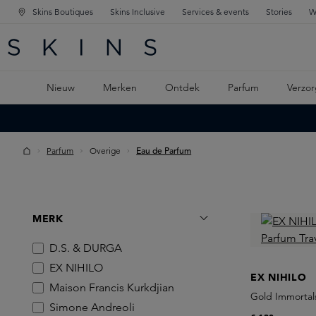
Skins Boutiques
Skins Inclusive
Services & events
Stories
W
KEN
FD NAVIGATIE
 DE HOOFDINHOUD
Nieuw
Merken
Ontdek
Parfum
Verzor
Parfum
Overige
Eau de Parfum
MERK
D.S. & DURGA
EX NIHILO
EX NIHILO
Maison Francis Kurkdjian
Gold Immortals
Simone Andreoli