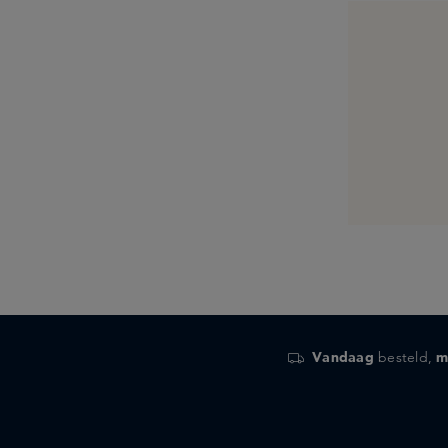
Vandaag
besteld,
m