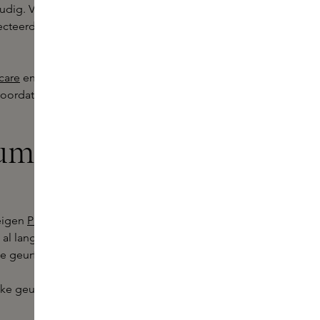
dig. Vanuit huis maak je kennis met
lecteerd door onze Skins Experts of
care
en
make-up
in een kleiner
voordat je een
full size
product kiest.
fum Sample
 eigen
Parfum Sample Set
samen met
 al langer je aandacht trekken,
 geurfamilies naast elkaar.
e geur bij je past. Op je huid, in je