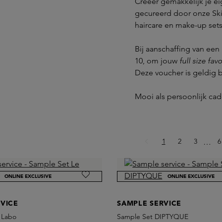
Creëer gemakkelijk je ei
gecureerd door onze Ski
haircare en make-up set
Bij aanschaffing van een
10, om jouw
full size favo
Deze voucher is geldig b
Mooi als persoonlijk cad
Pagina
Pagina
Pagina
P
1
2
3
Ellips
6
…
ONLINE EXCLUSIVE
ONLINE EXCLUSIVE
VICE
SAMPLE SERVICE
 Labo
Sample Set DIPTYQUE