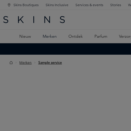
Skins Boutiques
Skins Inclusive
Services & events
Stories
W
KEN
FD NAVIGATIE
 DE HOOFDINHOUD
Nieuw
Merken
Ontdek
Parfum
Verzor
Merken
Sample service