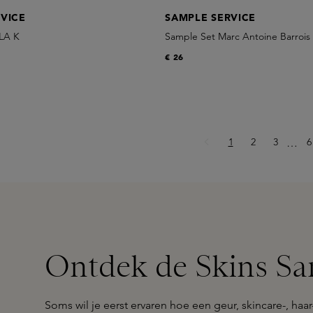
VICE
SAMPLE SERVICE
LA K
Sample Set Marc Antoine Barrois
€ 26
Pagina
Pagina
Pagina
P
1
2
3
Ellips
6
…
Ontdek de Skins Sa
Soms wil je eerst ervaren hoe een geur, skincare-, haa