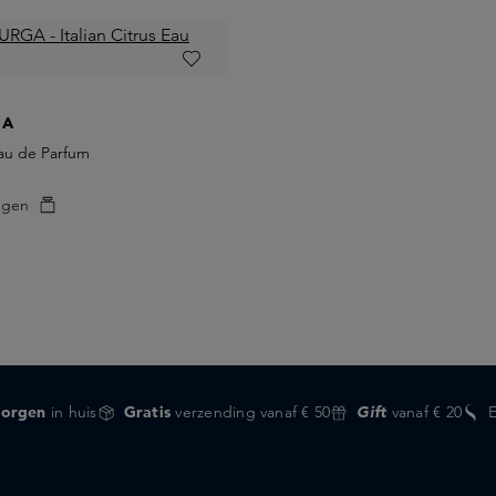
GA
 Eau de Parfum
egen
orgen
in huis
Gratis
verzending vanaf € 50
Gift
vanaf € 20