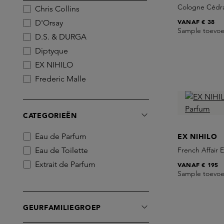
Cologne Cédra
Chris Collins
VANAF
€ 38
D'Orsay
Sample toevo
D.S. & DURGA
Diptyque
EX NIHILO
Frederic Malle
Marc-Antoine Barrois
Matiere Premiere
CATEGORIEËN
SALLE PRIVEE
Simone Andreoli
Eau de Parfum
EX NIHILO
Eau de Toilette
French Affair 
Extrait de Parfum
VANAF
€ 195
Sample toevo
GEURFAMILIEGROEP