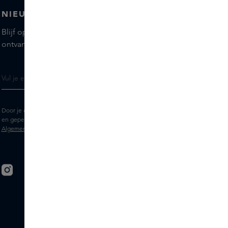
NIEUWSBRIEF
Blijf op de hoogte van de nieuwste merken en producten,
ontvang tips van onze Skins Experts.
Door je e-mailadres in te vullen geef je toestemming om de Skins nieuwsbrief
en gepersonaliseerde marketingberichten via e-mail te ontvangen. Bekijk de
Algemene voorwaarden
en het
Privacy
statement.