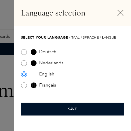
NL
Account
Language selection
Zoeken
Fragrance Finder
tcards
Samples
Skins Exclusives
Skins Boxen
SELECT YOUR LANGUAGE
/ TAAL / SPRACHE / LANGUE
Deutsch
Nederlands
English
m 1
Français
SAVE