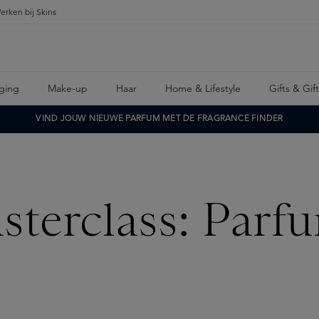
erken bij Skins
ging
Make-up
Haar
Home & Lifestyle
Gifts & Gif
VIND JOUW NIEUWE PARFUM MET DE FRAGRANCE FINDER
sterclass: Parfu