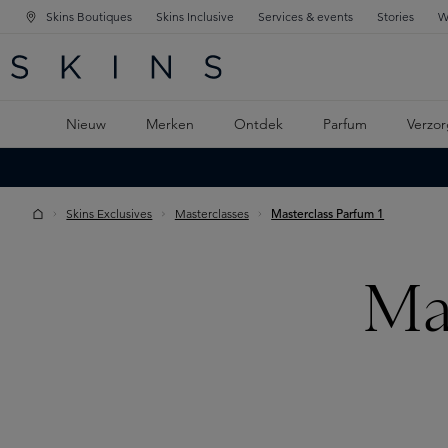
Skins Boutiques
Skins Inclusive
Services & events
Stories
W
KEN
FD NAVIGATIE
 DE HOOFDINHOUD
Nieuw
Merken
Ontdek
Parfum
Verzor
Skins Exclusives
Masterclasses
Masterclass Parfum 1
Ma