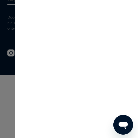
Door je e-mailadres in te vullen geef je toestemming om de Skins
nieuwsbrief en gepersonaliseerde marketingberichten via e-mail te
ontvangen. Bekijk de
Algemene voorwaarden
en het
Privacy
statement.
© 2026 - SKINS - All rights reserved
Algemene voorwaarden
Disclaimer
Imprint
Privacy
Cookie instellingen