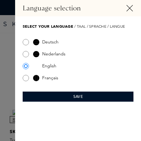
HOOFDINHOUD
Language selection
Vind jouw nieuwe parfum met de Fragrance Finder
SELECT YOUR LANGUAGE
/ TAAL / SPRACHE / LANGUE
Deutsch
Travelsprays
Nederlands
English
Français
SAVE
Filter
NIEUW
SKINS
Travel Spray Refill