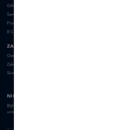
Giftcard saldo
Events
Sample set voorwaarden
Short Stories
Provenance
Salon Rotterdam
B Corp™
People & Planet
ZAKELIJK
CONTACT
Over Skins Business
+31 020 7403222
Zakelijke geschenken
Mail ons
Skins distributie
Chat met ons
Skins boutique
NIEUWSBRIEF
Blijf op de hoogte van de nieuwste merken en producten,
ontvang tips van onze Skins Experts.