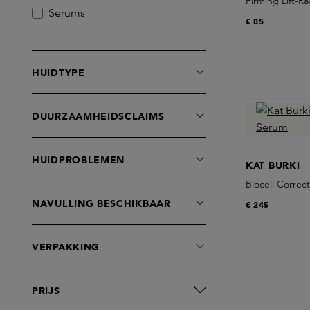
Firming Lift-R
Serums
€ 85
HUIDTYPE
DUURZAAMHEIDSCLAIMS
HUIDPROBLEMEN
KAT BURKI
Biocell Correc
NAVULLING BESCHIKBAAR
€ 245
VERPAKKING
PRIJS