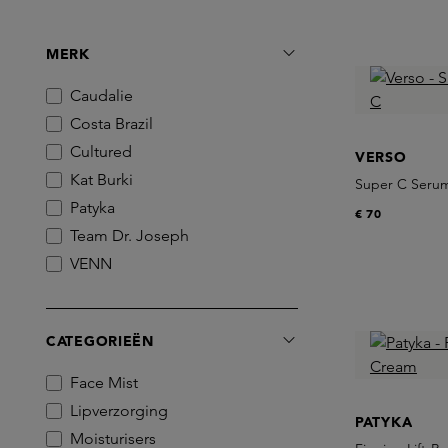
MERK
Caudalie
Costa Brazil
Cultured
VERSO
Kat Burki
Super C Serum
Patyka
€ 70
Team Dr. Joseph
VENN
Verso
CATEGORIEËN
Face Mist
Lipverzorging
PATYKA
Moisturisers