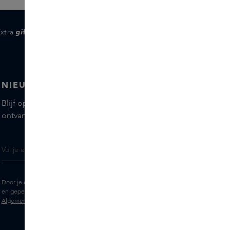
Extra
gifts
voor members
NIEUWSBRIEF
Blijf op de hoogte van de nieuwste merken en producten,
ontvang tips van onze Skins Experts.
Door je e-mailadres in te vullen geef je toestemming om de Skins nieuwsbrief
en gepersonaliseerde marketingberichten via e-mail te ontvangen. Bekijk de
Algemene voorwaarden
en het
Privacy
statement.