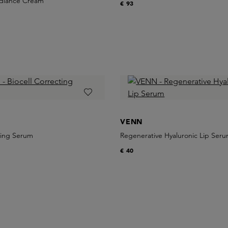
adiance Cream
€ 93
VENN
ting Serum
Regenerative Hyaluronic Lip Ser
€ 40