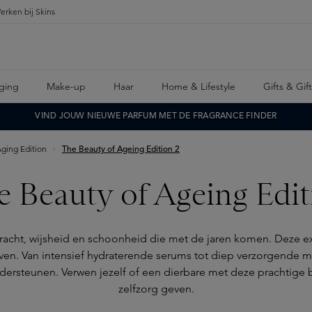
erken bij Skins
ging
Make-up
Haar
Home & Lifestyle
Gifts & Gif
VIND JOUW NIEUWE PARFUM MET DE FRAGRANCE FINDER
ging Edition
The Beauty of Ageing Edition 2
e Beauty of Ageing Edit
acht, wijsheid en schoonheid die met de jaren komen. Deze excl
ven. Van intensief hydraterende serums tot diep verzorgende moi
te ondersteunen. Verwen jezelf of een dierbare met deze pracht
zelfzorg geven.