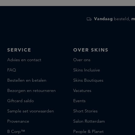
Vandaag
besteld,
m
SERVICE
OVER SKINS
Advies en contact
Over ons
FAQ
Skins Inclusive
Bestellen en betalen
Skins Boutiques
Bezorgen en retourneren
Vacatures
Giftcard saldo
Events
Sample set voorwaarden
Short Stories
Provenance
Salon Rotterdam
B Corp™
People & Planet