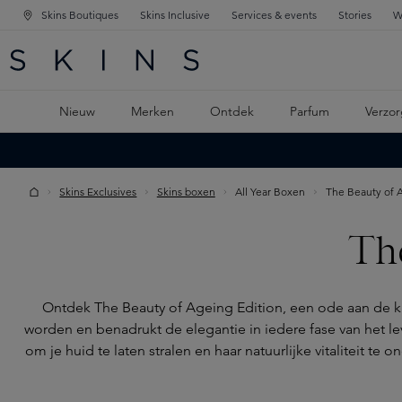
Skins Boutiques
Skins Inclusive
Services & events
Stories
W
KEN
FD NAVIGATIE
 DE HOOFDINHOUD
Nieuw
Merken
Ontdek
Parfum
Verzor
Skins Exclusives
Skins boxen
All Year Boxen
The Beauty of A
Th
Ontdek The Beauty of Ageing Edition, een ode aan de kr
worden en benadrukt de elegantie in iedere fase van het le
om je huid te laten stralen en haar natuurlijke vitaliteit 