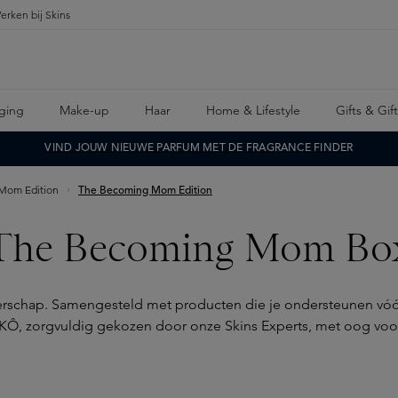
erken bij Skins
ging
Make-up
Haar
Home & Lifestyle
Gifts & Gif
VIND JOUW NIEUWE PARFUM MET DE FRAGRANCE FINDER
Mom Edition
The Becoming Mom Edition
The Becoming Mom Bo
chap. Samengesteld met producten die je ondersteunen vóór, 
Ô, zorgvuldig gekozen door onze Skins Experts, met oog voor 