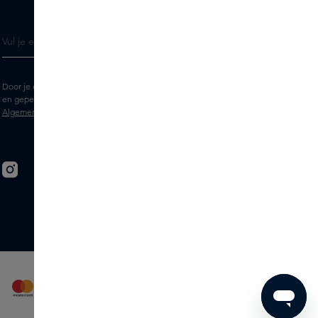
Door je e-mailadres in te vullen geef je toestemming om de Skins nieuwsbrief
en gepersonaliseerde marketingberichten via e-mail te ontvangen. Bekijk de
Algemene voorwaarden
en het
Privacy
statement.