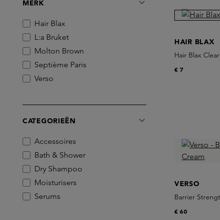
MERK
Hair Blax
L:a Bruket
HAIR BLAX
Molton Brown
Hair Blax Clear
Septième Paris
€ 7
Verso
CATEGORIEËN
Accessoires
Bath & Shower
Dry Shampoo
Moisturisers
VERSO
Serums
Barrier Stren
€ 60