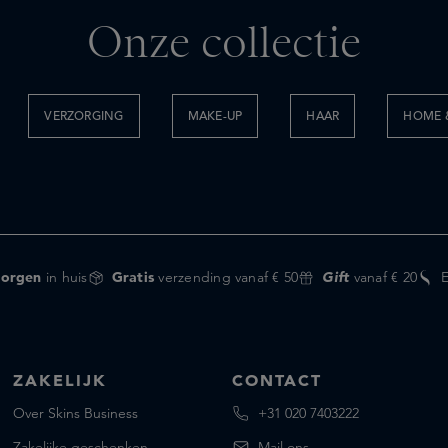
Onze collectie
VERZORGING
MAKE-UP
HAAR
HOME &
orgen
in huis
Gratis
verzending vanaf € 50
Gift
vanaf € 20
ZAKELIJK
CONTACT
Over Skins Business
+31 020 7403222
Zakelijke geschenken
Mail ons