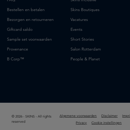
Bestellen en betalen
Skins Boutiques
Bezorgen en retourneren
Vacatures
Giftcard saldo
Events
Sample set voorwaarden
Short Stories
Provenance
Salon Rotterdam
B Corp™
People & Planet
Algemene voorwaarden
Disclaimer
Impr
© 2026 - SKINS - All rights
reserved
Privacy
Cookie instellingen