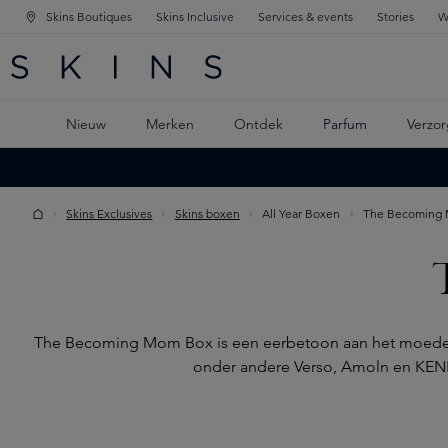
Skins Boutiques
Skins Inclusive
Services & events
Stories
W
KEN
FD NAVIGATIE
 DE HOOFDINHOUD
Nieuw
Merken
Ontdek
Parfum
Verzor
Skins Exclusives
Skins boxen
All Year Boxen
The Becoming 
The Becoming Mom Box is een eerbetoon aan het moeders
onder andere Verso, Amoln en KENK