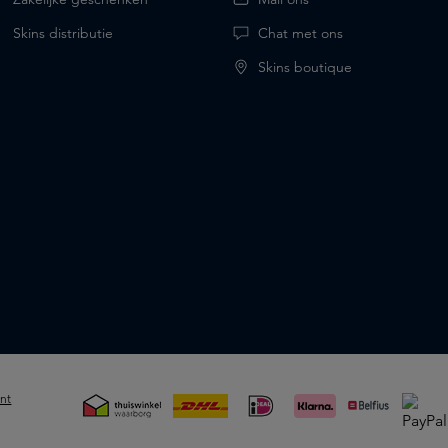
Skins distributie
Chat met ons
Skins boutique
int