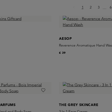
Pagina
Pagina
Pagina
P
1
2
3
Ellips
6
…
AESOP
Reverence Aromatique Hand Wa
€ 39
PARFUMS
THE GREY SKINCARE
 Hand and Body Soap
3 In 1 Face Cream