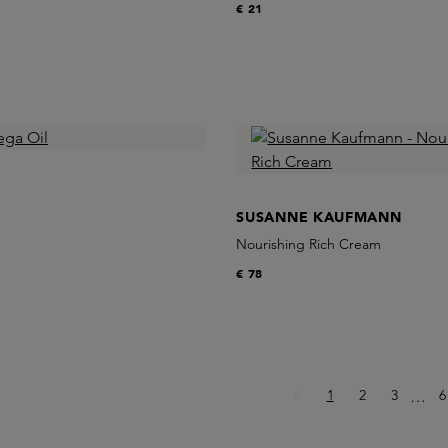
€ 21
SUSANNE KAUFMANN
Nourishing Rich Cream
€ 78
Pagina
Pagina
Pagina
P
1
2
3
Ellips
6
…