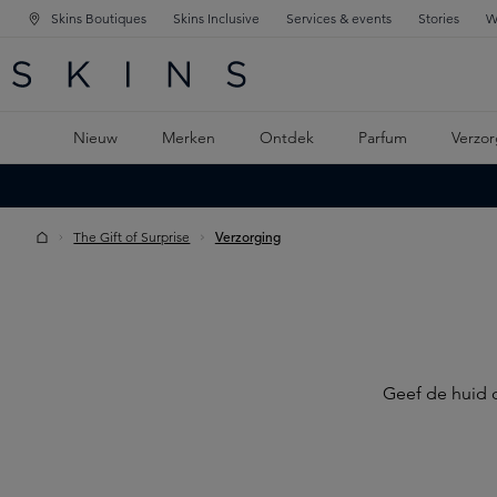
Skins Boutiques
Skins Inclusive
Services & events
Stories
W
KEN
FD NAVIGATIE
 DE HOOFDINHOUD
Nieuw
Merken
Ontdek
Parfum
Verzor
The Gift of Surprise
Verzorging
Geef de huid d