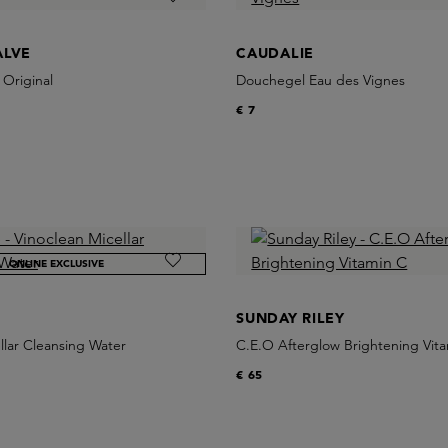
ALVE
CAUDALIE
Original
Douchegel Eau des Vignes
€ 7
ONLINE EXCLUSIVE
SUNDAY RILEY
llar Cleansing Water
C.E.O Afterglow Brightening Vit
€ 65