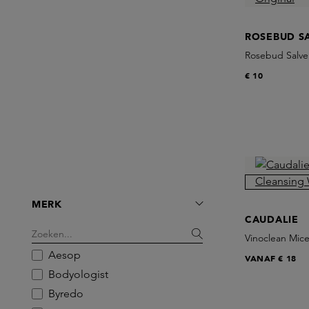
ROSEBUD S
Rosebud Salve 
€ 10
MERK
CAUDALIE
Vinoclean Mice
Aesop
VANAF
€ 18
Bodyologist
Byredo