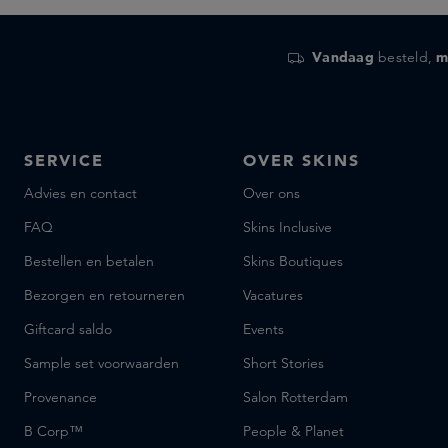
The Grey Skincare
Ultra Violette
Vandaag
besteld,
m
VENN
Verso
goop
talm
SERVICE
OVER SKINS
Advies en contact
Over ons
FAQ
Skins Inclusive
Bestellen en betalen
Skins Boutiques
Bezorgen en retourneren
Vacatures
Giftcard saldo
Events
Sample set voorwaarden
Short Stories
Provenance
Salon Rotterdam
B Corp™
People & Planet