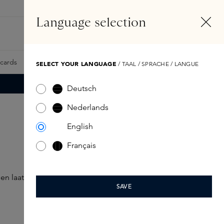
NL
Account
Language selection
Zoeken
Fragrance Finder
tcards
Samples
Skins Exclusives
Skins Boxen
SELECT YOUR LANGUAGE
/ TAAL / SPRACHE / LANGUE
Deutsch
Nederlands
English
Français
n laat stralen.
SAVE