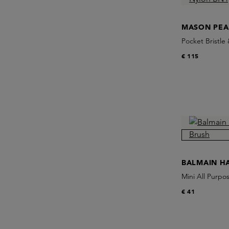
MASON PE
Pocket Bristle
€ 115
BALMAIN HA
Mini All Purpo
€ 41