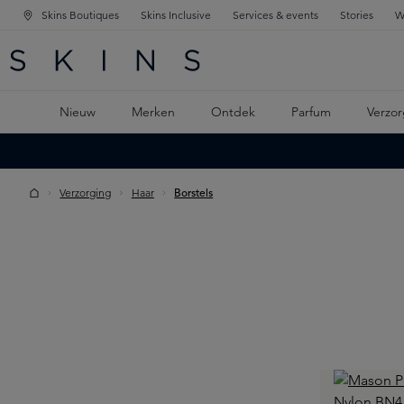
Skins Boutiques
Skins Inclusive
Services & events
Stories
W
KEN
FD NAVIGATIE
 DE HOOFDINHOUD
Nieuw
Merken
Ontdek
Parfum
Verzor
Verzorging
Haar
Borstels