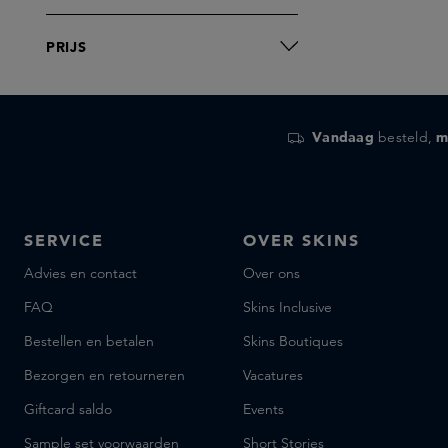
PRIJS
Vandaag
besteld,
m
SERVICE
OVER SKINS
Advies en contact
Over ons
FAQ
Skins Inclusive
Bestellen en betalen
Skins Boutiques
Bezorgen en retourneren
Vacatures
Giftcard saldo
Events
Sample set voorwaarden
Short Stories