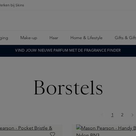
erken bij Skins
ging
Make-up
Haar
Home & Lifestyle
Gifts & Gif
VIND JOUW NIEUWE PARFUM MET DE FRAGRANCE FINDER
Borstels
Pagina
Pagina
1
2