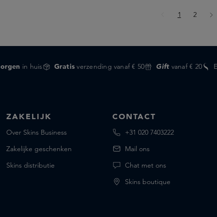
Pagina
Pagina
1
2
orgen
in huis
Gratis
verzending vanaf € 50
Gift
vanaf € 20
ZAKELIJK
CONTACT
Over Skins Business
+31 020 7403222
Zakelijke geschenken
Mail ons
Skins distributie
Chat met ons
Skins boutique