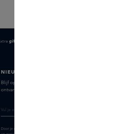
Extra
gifts
voor members
NIEUWSBRIEF
Blijf op de hoogte van de nieuwste merken en producten,
ontvang tips van onze Skins Experts.
Door je e-mailadres in te vullen geef je toestemming om de Skins nieuwsbrief
en gepersonaliseerde marketingberichten via e-mail te ontvangen. Bekijk de