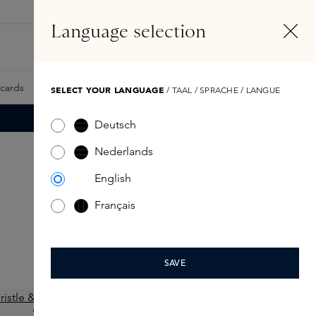
NL
Account
Language selection
Zoeken
Fragrance Finder
tcards
Samples
Skins Exclusives
Skins Boxen
SELECT YOUR LANGUAGE
/ TAAL / SPRACHE / LANGUE
Deutsch
Nederlands
English
Français
SAVE