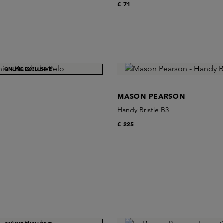
€ 71
ONLINE EXCLUSIVE
A
MASON PEARSON
Handy Bristle B3
€ 225