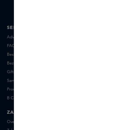
SERVICE
OVER SKINS
Advies en contact
Over ons
FAQ
Skins Inclusive
Bestellen en betalen
Skins Boutiques
Bezorgen en retourneren
Vacatures
Giftcard saldo
Events
Sample set voorwaarden
Short Stories
Provenance
Salon Rotterdam
B Corp™
People & Planet
ZAKELIJK
CONTACT
Over Skins Business
+31 020 7403222