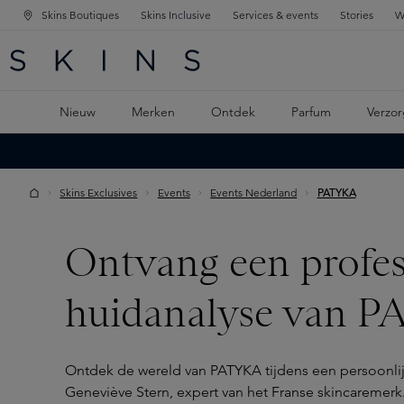
Skins Boutiques
Skins Inclusive
Services & events
Stories
W
KEN
FD NAVIGATIE
 DE HOOFDINHOUD
Nieuw
Merken
Ontdek
Parfum
Verzor
Skins Exclusives
Events
Events Nederland
PATYKA
Ontvang een profes
huidanalyse van 
Ontdek de wereld van PATYKA tijdens een persoonli
Geneviève Stern, expert van het Franse skincaremer