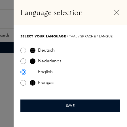
NL
Account
Language selection
Zoeken
Fragrance Finder
tcards
Samples
Skins Exclusives
Skins Boxen
SELECT YOUR LANGUAGE
/ TAAL / SPRACHE / LANGUE
Deutsch
Nederlands
English
Français
SAVE