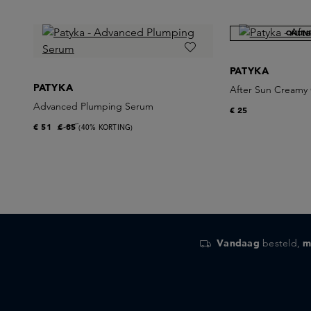
ONLIN
PATYKA
PATYKA
After Sun Creamy 
Advanced Plumping Serum
€ 25
€ 51
€ 85
(40% KORTING)
Vandaag
besteld,
m