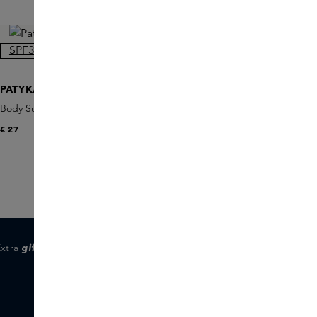
ONLINE EXCLUSIVE
ONLINE EXCLUSI
PATYKA
PATYKA
Body Sunscreen Spray SPF30
Brightening Renewal Nigh
€ 27
€ 63
Extra
gifts
voor members