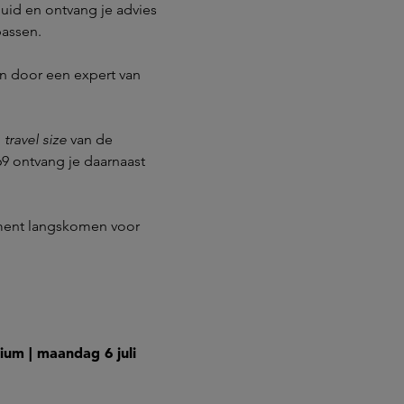
huid en ontvang je advies
passen.
ren door een expert van
n
travel size
van de
9 ontvang je daarnaast
oment langskomen voor
um | maandag 6 juli