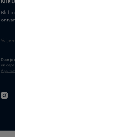
NIEUWSBRIEF
Blijf op de hoogte van de nieuwste merken en producten,
ontvang tips van onze Skins Experts.
Door je e-mailadres in te vullen geef je toestemming om de Skins nieuwsbrief
en gepersonaliseerde marketingberichten via e-mail te ontvangen. Bekijk de
Algemene voorwaarden
en het
Privacy
statement.