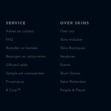
SERVICE
OVER SKINS
Advies en contact
Over ons
FAQ
Skins Inclusive
Bestellen en betalen
Skins Boutiques
Bezorgen en retourneren
Vacatures
Giftcard saldo
Events
Sample set voorwaarden
Short Stories
Provenance
Salon Rotterdam
B Corp™
People & Planet