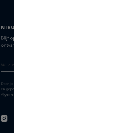
NIEUWSBRIEF
Blijf op de hoogte van de nieuwste merken en producten,
ontvang tips van onze Skins Experts.
Door je e-mailadres in te vullen geef je toestemming om de Skins nieuwsbrief
en gepersonaliseerde marketingberichten via e-mail te ontvangen. Bekijk de
Algemene voorwaarden
en het
Privacy
statement.