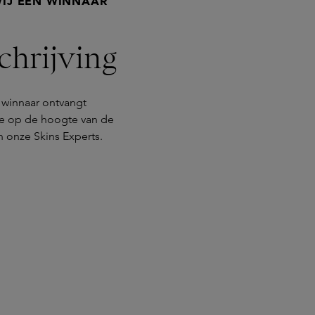
IJ EEN WINNAAR
chrijving
e winnaar ontvangt
f je op de hoogte van de
 onze Skins Experts.