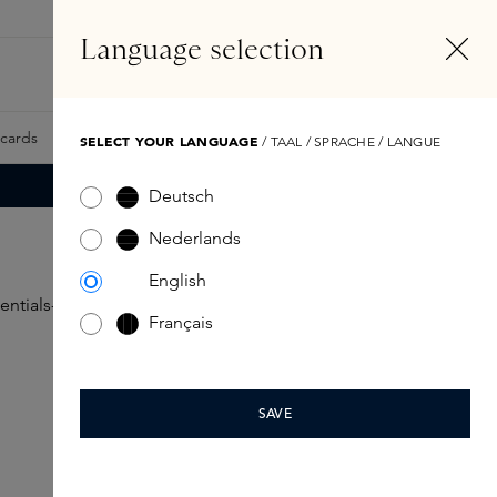
NL
Account
Language selection
Zoeken
Fragrance Finder
tcards
Samples
Skins Exclusives
Skins Boxen
SELECT YOUR LANGUAGE
/ TAAL / SPRACHE / LANGUE
Deutsch
Nederlands
English
Français
SAVE