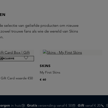
XEN
e selectie van geliefde producten om nieuwe
r zowel trouwe fans als wie de wereld van Skins
en.
E EXCLUSIVE
SKINS
My First Skins
| Gift Card waarde €50
€ 60
orgen
in huis
Gratis
verzending vanaf € 50
Gift
vanaf € 20