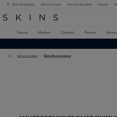
Skins Boutiques
Skins Inclusive
Services & events
Stories
W
KEN
FD NAVIGATIE
 DE HOOFDINHOUD
Nieuw
Merken
Ontdek
Parfum
Verzor
Skins Inclusive
Skins Box giveaway