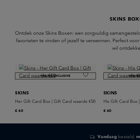
SKINS BO
Ontdek onze Skins Boxen: een zorgvuldig samengesteld
favorieten te vinden of jezelf te verwennen. Perfect voo
wil ontdekk
ONLINE EXCLUSIVE
ONLIN
SKINS
SKINS
Her Gift Card Box | Gift Card waarde €50
His Gift Card Box 
€ 60
€ 60
Vandaag
besteld,
m