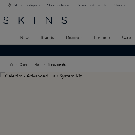
Skins Boutiques
Skins Inclusive
Services & events
Stories
N NAVIGATION
RCH
TO MAIN CONTENT
New
Brands
Discover
Perfume
Care
Care
Hair
Treatments
Skip image gallery