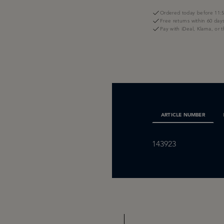
Ordered today before 11:5
Free returns within 60 day
Pay with iDeal, Klarna, or 
ARTICLE NUMBER
143923