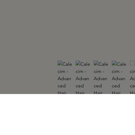
CALECIM
Advanced Hair System Kit 6x5ml