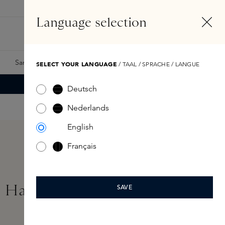
EN
Account
Language selection
Search
Fragrance Finder
Samples
Skins Exclusives
Skins Boxes
SELECT YOUR LANGUAGE
/ TAAL / SPRACHE / LANGUE
Deutsch
Nederlands
English
Français
 Hair System Kit 6x5ml
SAVE