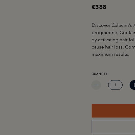
€388
Discover Calecim's A
programme. Contains
by activating hair f
cause hair loss. Co
maximum results.
PRODUCT QUANTITY: EN
QUANTITY