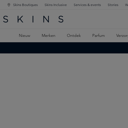
Skins Boutiques
Skins Inclusive
Services & events
Stories
W
KEN
FD NAVIGATIE
 DE HOOFDINHOUD
Nieuw
Merken
Ontdek
Parfum
Verzor