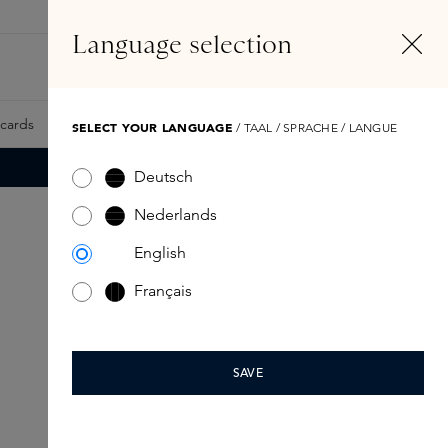
NL
Account
Language selection
Zoeken
Fragrance Finder
tcards
Samples
Skins Exclusives
Skins Boxen
SELECT YOUR LANGUAGE
/ TAAL / SPRACHE / LANGUE
Deutsch
Nederlands
English
Français
YOUR SUMMER
SAVE
HAIR ESCAPE