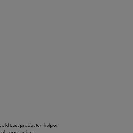
e Gold Lust-producten helpen
n glanzender haar.
enhancers