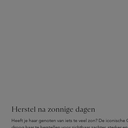
Herstel na zonnige dagen
Heeft je haar genoten van iets te veel zon? De iconisch
droog haar te herstellen voor zichtbaar zachter, sterker e