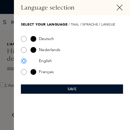
IN CONTENT
Language selection
Find your new perfume with the Fragrance Finder
SELECT YOUR LANGUAGE
/ TAAL / SPRACHE / LANGUE
Deutsch
L'ARTISAN PARFUMEUR
€195
Nederlands
Histoire D'Orangers Extreme Eau
de Parfum 100ml
English
Write a review
Add Sample
Français
Skip image gallery
SAVE